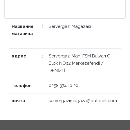
Название
:
Servergazi Mağazası
магазина
адрес
:
Servergazi Mah. FSM Bulvarı C
Blok NO:12 Merkezefendi /
DENİZLİ
телефон
:
0258 374 10 20
почта
:
servergazimagaza@outlook.com