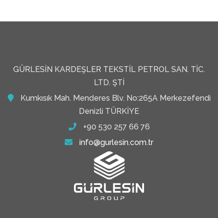
GÜRLESIN KARDEŞLER TEKSTIL PETROL SAN. TIC.
LTD. ŞTI
Kumkısık Mah. Menderes Blv. No:265A Merkezefendi
Denizli TÜRKİYE
+90 530 257 66 76
info@gurlesin.com.tr