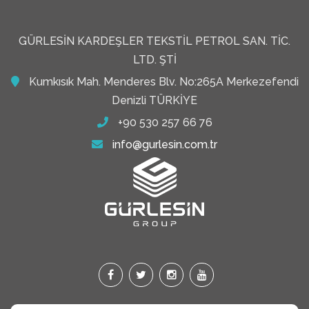
GÜRLESIN KARDEŞLER TEKSTIL PETROL SAN. TIC.
LTD. ŞTI
Kumkısık Mah. Menderes Blv. No:265A Merkezefendi
Denizli TÜRKİYE
+90 530 257 66 76
info@gurlesin.com.tr