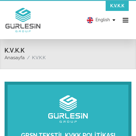
K.V.K.K
English
K.V.K.K
Anasayfa
K.V.K.K
GRSN TEKSTİL KVKK POLİTİKASI