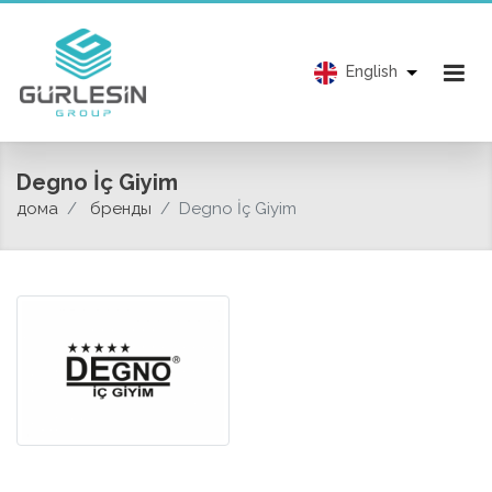
English
Degno İç Giyim
дома
бренды
Degno İç Giyim