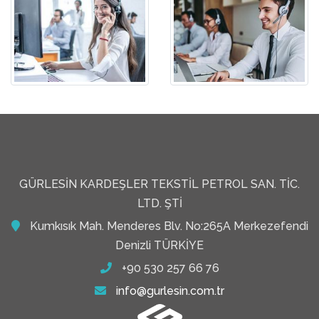
GÜRLESIN KARDEŞLER TEKSTIL PETROL SAN. TIC.
LTD. ŞTI
Kumkısık Mah. Menderes Blv. No:265A Merkezefendi
Denizli TÜRKİYE
+90 530 257 66 76
info@gurlesin.com.tr